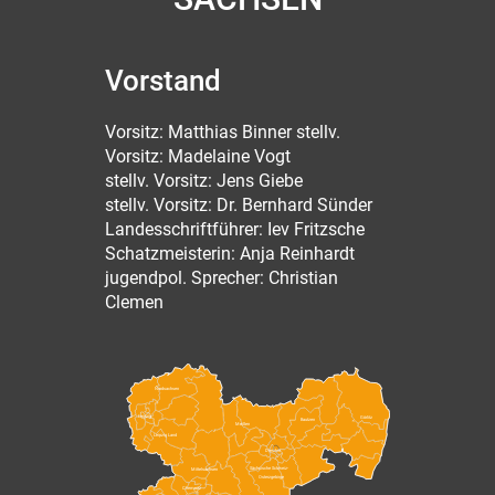
Vorstand
Vorsitz: Matthias Binner stellv.
Vorsitz: Madelaine Vogt
stellv. Vorsitz: Jens Giebe
stellv. Vorsitz: Dr. Bernhard Sünder
Landesschriftführer: Iev Fritzsche
Schatzmeisterin: Anja Reinhardt
jugendpol. Sprecher: Christian
Clemen
Nordsachsen
Leipzig
Görlitz
Bautzen
Meißen
Leipzig Land
Dresden
Sächsische Schweiz-
Mittelsachsen
Osterzgebirge
Chemnitz