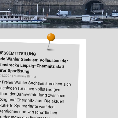
RESSEMITTEILUNG
eie Wähler Sachsen: Vollausbau der
hnstrecke Leipzig–Chemnitz statt
urer Sparlösung
06.2026 | Matthias Binner
e Freien Wähler Sachsen sprechen sich
tschieden für einen vollständigen
sbau der Bahnverbindung zwischen
ipzig und Chemnitz aus. Die aktuell
skutierte Sparvariante wird den
rkehrlichen und wirtschaftlichen
orderungen des Freistaates...