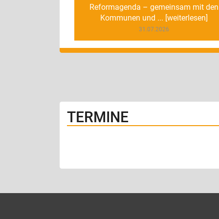
Reformagenda – gemeinsam mit den
Kommunen und ... [weiterlesen]
31.07.2026
TERMINE