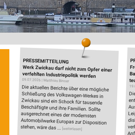
PRESSEMITTEILUNG
P
Werk Zwickau darf nicht zum Opfer einer
Fr
Ba
verfehlten Industriepolitik werden
09.07.2026 | Matthias Binner
te
Die aktuellen Berichte über eine mögliche
Schließung des Volkswagen-Werkes in
Zwickau sind ein Schock für tausende
Beschäftigte und ihre Familien. Sollte
ausgerechnet eines der modernsten
Automobilwerke Europas zur Disposition
19.
Di
en
Au
Le
di
ve
stehen, wäre das ...
[weiterlesen]
Anf