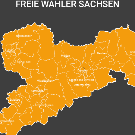
FREIE WÄHLER SACHSEN
Nordsachsen
Leipzig
Görl
Bautzen
Meißen
Leipzig Land
Dresden
Sächsische Schweiz-
Mittelsachsen
Osterzgebirge
Chemnitz
Zwickau
Erzgebirgskreis
ogtlandkreis