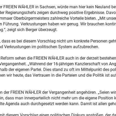
der FREIEN WÄHLER in Sachsen, würde man hier kein Neuland bet
der Regierungschefs zeigen durchweg positive Ergebnisse. Davon
mmaer Oberbürgermeisters zahlreiche Vorteile bieten. „Mit uns
en Führung. Verkrustungen haben wir genug. Wir brauchen kontin
“, zeigt sich Berger überzeugt.
dass es bei diesem Vorschlag nicht um konkrete Personen geht
nd Verkrustungen im politischen System aufzubrechen.
 Reform sehen die FREIEN WÄHLER auch in der derzeit bestehen
 Vergangenheit. „Während der 16-jährigen Kanzlerschaft von Ang
alb der eigenen Partei. Dies stand zu oft im Mittelpunkt des p
 wir heute, das Vertrauen in die Parteien und die Politik ist au
len der FREIEN WÄHLER der Vergangenheit angehören. „Seien wir
, dass man innerparteilich nicht mehr um die eigene Position kä
hlte Agenda auch durchgesetzt werden kann. Damit ist allen gehol
diesem Vorschlag einen politischen Diskurs anstoßen, der daz