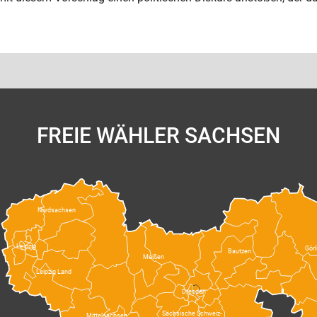
.
FREIE WÄHLER SACHSEN
Nordsachsen
Leipzig
Görl
Bautzen
Meißen
Leipzig Land
Dresden
Sächsische Schweiz-
Mittelsachsen